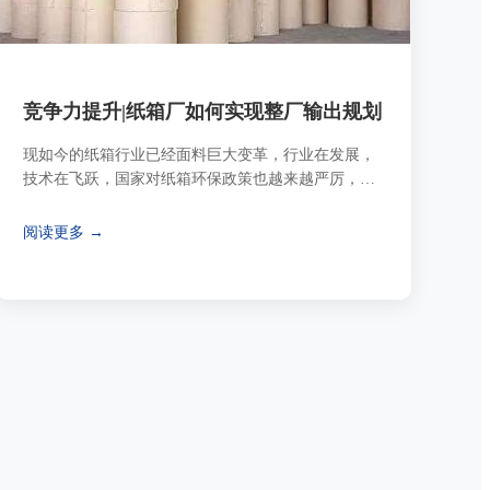
竞争力提升|纸箱厂如何实现整厂输出规划
现如今的纸箱行业已经面料巨大变革，行业在发展，
技术在飞跃，国家对纸箱环保政策也越来越严厉，对
纸箱厂来说，这是挑战，更是机遇，需要对生产技术
进行智能化自动化升级，将使得纸箱企业更加具有核
阅读更多 →
心竞争力。八方智能从事包装行业智能裁切技术的研
发已有10余年，始终秉持着“技术革命，锲而不舍”的
精神专注于设备的研发。我们对纸箱行业的发展始终
保持高度关注，接下来让我们一起探析行业的未来之
路。